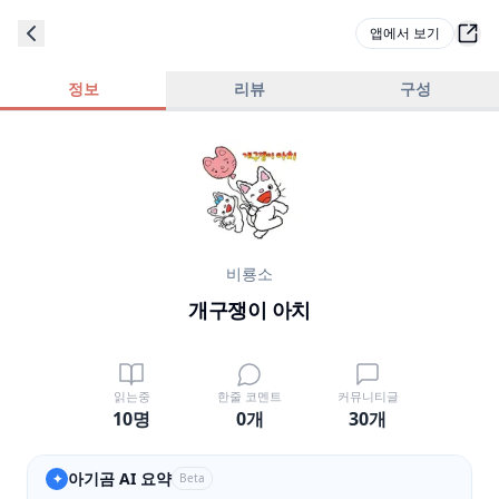
앱에서 보기
정보
리뷰
구성
비룡소
개구쟁이 아치
읽는중
한줄 코멘트
커뮤니티글
10명
0
개
30
개
아기곰 AI 요약
✦
Beta