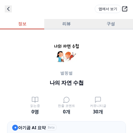
앱에서 보기
정보
리뷰
구성
별똥별
나의 자연 수첩
읽는중
한줄 코멘트
커뮤니티글
0명
0
개
30
개
아기곰 AI 요약
✦
Beta