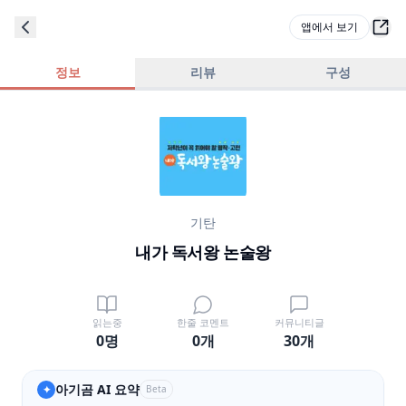
앱에서 보기
정보
리뷰
구성
기탄
내가 독서왕 논술왕
읽는중
한줄 코멘트
커뮤니티글
0명
0
개
30
개
아기곰 AI 요약
✦
Beta