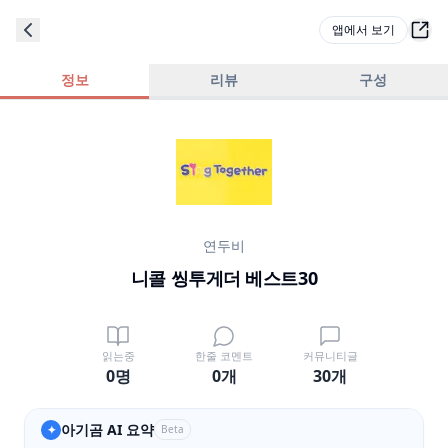
앱에서 보기
정보
리뷰
구성
연두비
니콜 씽투게더 베스트30
읽는중
한줄 코멘트
커뮤니티글
0명
0
개
30
개
아기곰 AI 요약
✦
Beta