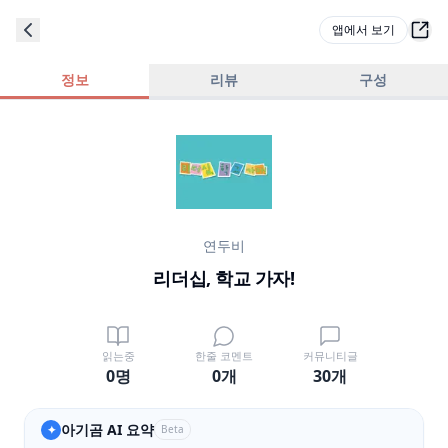
앱에서 보기
정보
리뷰
구성
연두비
리더십, 학교 가자!
읽는중
한줄 코멘트
커뮤니티글
0명
0
개
30
개
아기곰 AI 요약
✦
Beta