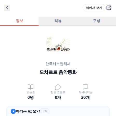
앱에서 보기
정보
리뷰
구성
한국헤르만헤세
모차르트 음악동화
읽는중
한줄 코멘트
커뮤니티글
0명
0
개
30
개
아기곰 AI 요약
✦
Beta