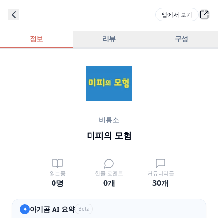
앱에서 보기
정보
리뷰
구성
비룡소
미피의 모험
읽는중
한줄 코멘트
커뮤니티글
0명
0
개
30
개
아기곰 AI 요약
✦
Beta