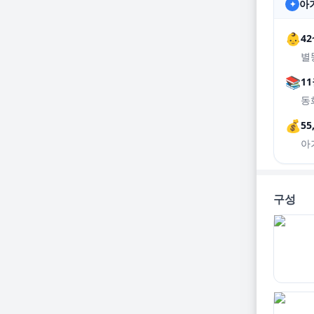
아기
✦
👶
4
별
📚
1
동
💰
55
아
구성