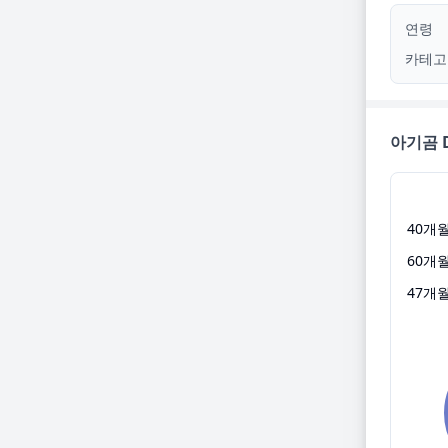
연령
카테고
아기곰 D
40
개
60
개
47
개