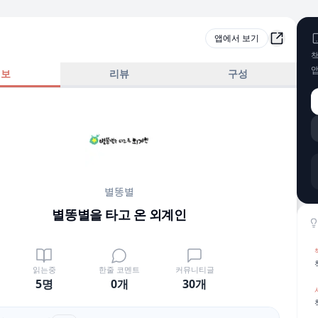
앱에서 보기
책
정보
리뷰
구성
별똥별
별똥별을 타고 온 외계인
읽는중
한줄 코멘트
커뮤니티글
5명
0
개
30
개