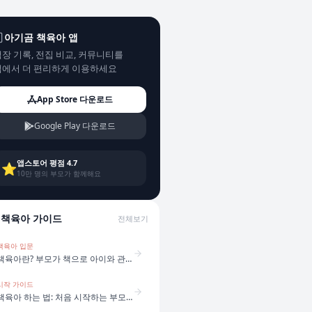
아기곰 책육아 앱
장 기록, 전집 비교, 커뮤니티를
앱에서 더 편리하게 이용하세요
App Store 다운로드
Google Play 다운로드
앱스토어 평점 4.7
⭐
10만 명의 부모가 함께해요
책육아 가이드
전체보기
책육아 입문
책육아란? 부모가 책으로 아이와 관계를 만드는 방법
시작 가이드
책육아 하는 법: 처음 시작하는 부모를 위한 5단계