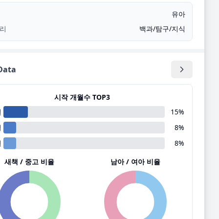
유아
리
백과/탐구/지식
ata
시작 개월수 TOP3
월
15
%
월
8
%
월
8
%
새책 / 중고 비율
남아 / 여아 비율