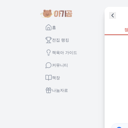
홈
전집 랭킹
책육아 가이드
커뮤니티
책장
나눔자료