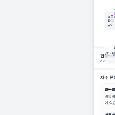
별똥
중고 
남아,
7만 
한줄 코
아기곰에
자주 묻
별똥별
별똥별
어 있
별똥별