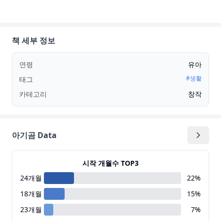
책 세부 정보
연령
유아
#
생활
태그
카테고리
창작
아기곰 Data
시작 개월수 TOP3
24
개월
22
%
18
개월
15
%
23
개월
7
%