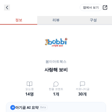
앱에서 보기
정보
리뷰
구성
봄이아트북스
사랑해 보비
읽는중
한줄 코멘트
커뮤니티글
14명
1
개
30
개
아기곰 AI 요약
✦
Beta