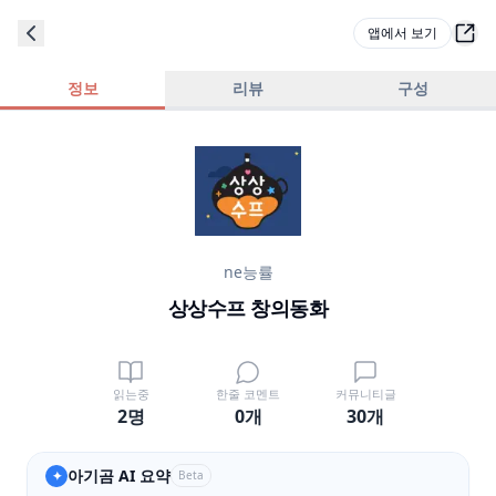
앱에서 보기
정보
리뷰
구성
ne능률
상상수프 창의동화
읽는중
한줄 코멘트
커뮤니티글
2명
0
개
30
개
아기곰 AI 요약
✦
Beta