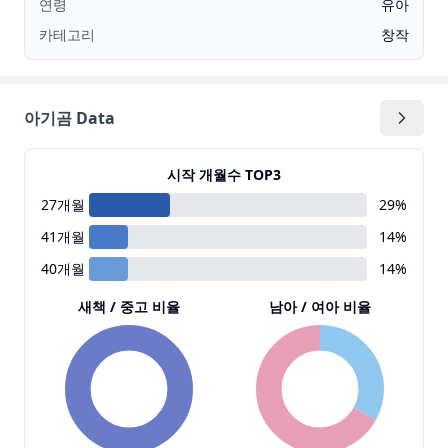
연령
유아
카테고리
창작
아기곰 Data
시작 개월수 TOP3
27
개월
29
%
41
개월
14
%
40
개월
14
%
새책 / 중고 비율
남아 / 여아 비율