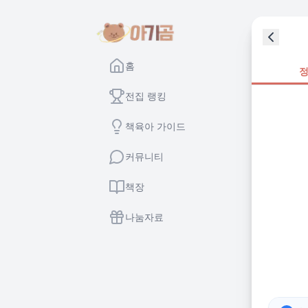
홈
전집 랭킹
책육아 가이드
커뮤니티
책장
나눔자료