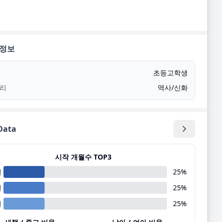
 정보
초등고학생
리
역사/신화
ata
시작 개월수 TOP3
월
25
%
월
25
%
월
25
%