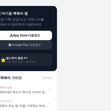
아기곰 책육아 앱
장 기록, 전집 비교, 커뮤니티를
앱에서 더 편리하게 이용하세요
App Store 다운로드
Google Play 다운로드
앱스토어 평점 4.7
⭐
10만 명의 부모가 함께해요
책육아 가이드
전체보기
책육아 입문
책육아란? 부모가 책으로 아이와 관계를 만드는 방법
시작 가이드
책육아 하는 법: 처음 시작하는 부모를 위한 5단계