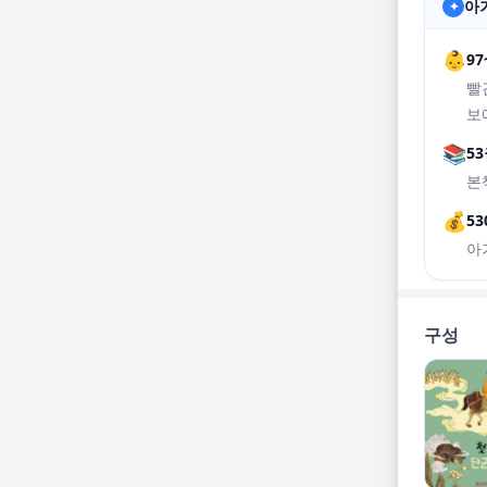
아기
✦
👶
9
빨
보
📚
5
본
💰
53
아
구성