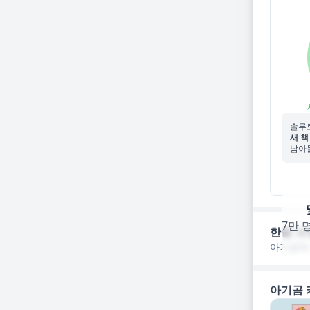
솔루
새 책
남아들
7만 
한줄 코
아기곰에
아기곰 