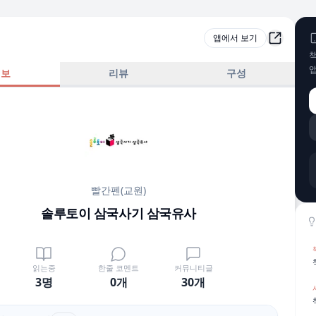
앱에서 보기
책
정보
리뷰
구성
빨간펜(교원)
솔루토이 삼국사기 삼국유사
읽는중
한줄 코멘트
커뮤니티글
3명
0
개
30
개