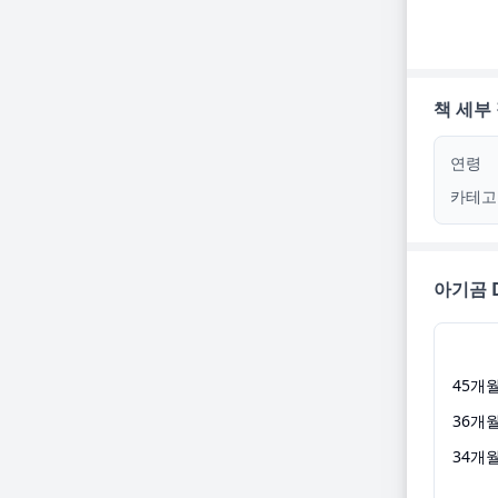
책 세부
연령
카테고
아기곰 D
45
개
36
개
34
개