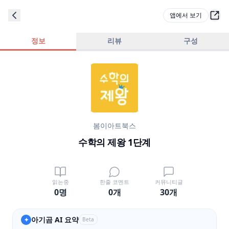
앱에서 보기
정보
리뷰
구성
봄이아트북스
수학의 제왕 1단계
읽는중
한줄 코멘트
커뮤니티글
0명
0
개
30
개
아기곰 AI 요약
✦
Beta