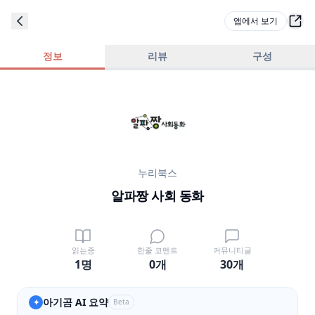
앱에서 보기
정보
리뷰
구성
누리북스
알파짱 사회 동화
읽는중
한줄 코멘트
커뮤니티글
1명
0
개
30
개
아기곰 AI 요약
✦
Beta