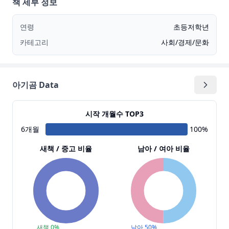
책 세부 정보
연령
초등저학년
카테고리
사회/경제/문화
아기곰 Data
시작 개월수 TOP3
6
개월
100
%
새책 / 중고 비율
남아 / 여아 비율
새책
0
%
남아
50
%