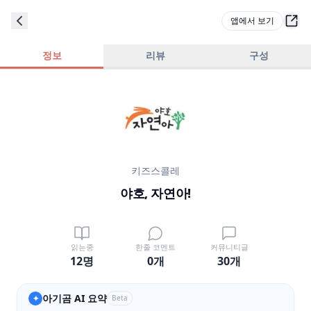
앱에서 보기
정보
리뷰
구성
키즈스콜레
야호, 자연아!
읽는중
한줄 코멘트
커뮤니티글
12명
0
개
30
개
아기곰 AI 요약
✦
Beta