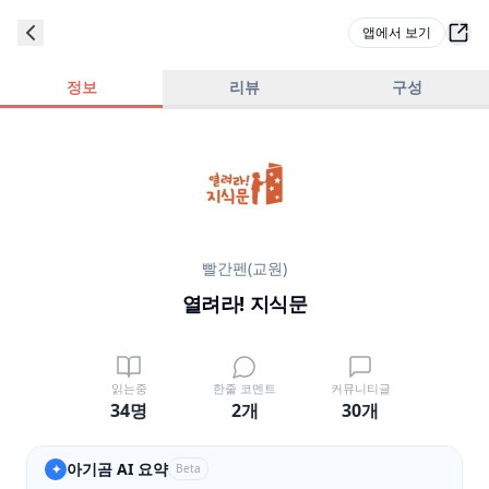
앱에서 보기
정보
리뷰
구성
빨간펜(교원)
열려라! 지식문
읽는중
한줄 코멘트
커뮤니티글
34명
2
개
30
개
아기곰 AI 요약
✦
Beta