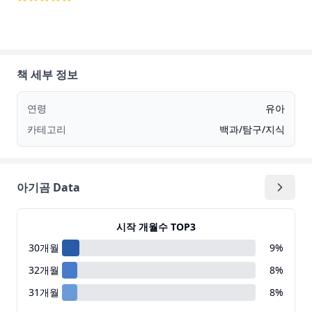
책 세부 정보
연령
유아
카테고리
백과/탐구/지식
아기곰 Data
시작 개월수 TOP3
30
개월
9
%
32
개월
8
%
31
개월
8
%