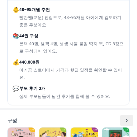
👶
48~95개월 추천
빨간펜(교원) 전집으로, 48~95개월 아이에게 검토하기
좋은 후보예요.
📚
44권 구성
본책 40권, 별책 4권, 생생 사물 붙임 딱지 북, CD 5장으
로 구성되어 있어요.
💰
440,000원
아기곰 스토어에서 가격과 핫딜 일정을 확인할 수 있어
요.
💬
부모 후기 2개
실제 부모님들이 남긴 후기를 함께 볼 수 있어요.
구성