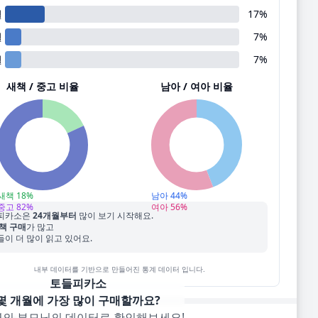
월
17
%
월
7
%
월
7
%
새책 / 중고 비율
남아 / 여아 비율
새책
18
%
남아
44
%
중고
82
%
여아
56
%
피카소
은
24
개월부터
많이 보기 시작해요.
책 구매
가 많고
이 더 많이 읽고 있어요.
내부 데이터를 기반으로 만들어진 통계 데이터 입니다.
토들피카소
몇 개월에 가장 많이 구매할까요?
명의 부모님의 데이터로 확인해보세요!