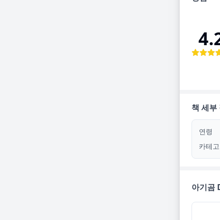
4.
책 세부
연령
카테고
아기곰 D