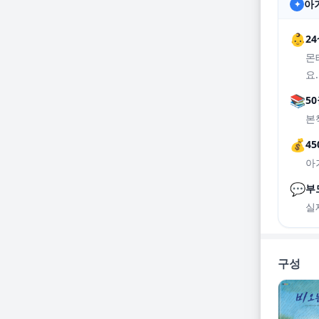
아기
✦
👶
2
몬
요.
📚
5
본
💰
45
아
💬
부
실
구성