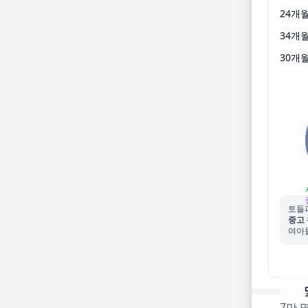
24
개
34
개
30
개
토들
중고 
여아들
7만 