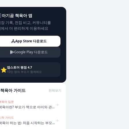
아기곰 책육아 앱
장 기록, 전집 비교, 커뮤니티를
앱에서 더 편리하게 이용하세요
App Store 다운로드
Google Play 다운로드
앱스토어 평점 4.7
⭐
10만 명의 부모가 함께해요
책육아 가이드
전체보기
책육아 입문
책육아란? 부모가 책으로 아이와 관계를 만드는 방법
시작 가이드
책육아 하는 법: 처음 시작하는 부모를 위한 5단계