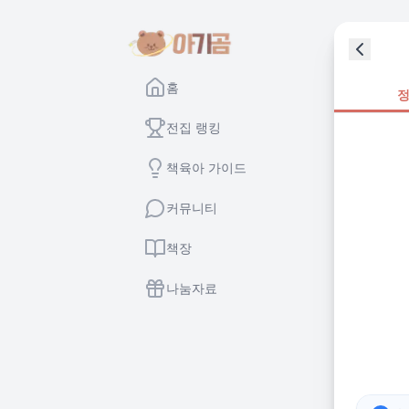
홈
전집 랭킹
책육아 가이드
커뮤니티
책장
나눔자료