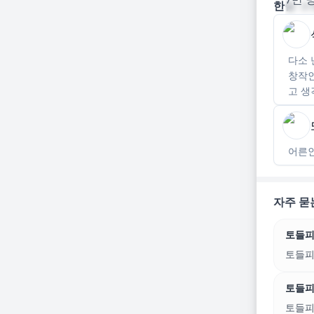
한줄 코
다소 
창작인
고 생
어른인
자주 묻
토들피
토들피
토들피
토들피