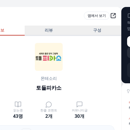
앱에서 보기
책
정보
리뷰
구성
몬테소리
토들피카소
읽는중
한줄 코멘트
커뮤니티글
43명
2
개
30
개