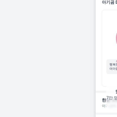
아기곰 D
행복
여아들
7만 
한줄 코
아기곰에