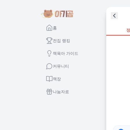
홈
전집 랭킹
책육아 가이드
커뮤니티
책장
나눔자료