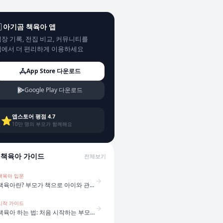
아기곰 책육아 앱
장 기록, 전집 비교, 커뮤니티를
앱에서 더 편리하게 이용하세요
App Store 다운로드
Google Play 다운로드
앱스토어 평점 4.7
⭐
10만 명의 부모가 함께해요
책육아 가이드
전체보기
책육아 입문
책육아란? 부모가 책으로 아이와 관계를 만드는 방법
시작 가이드
책육아 하는 법: 처음 시작하는 부모를 위한 5단계