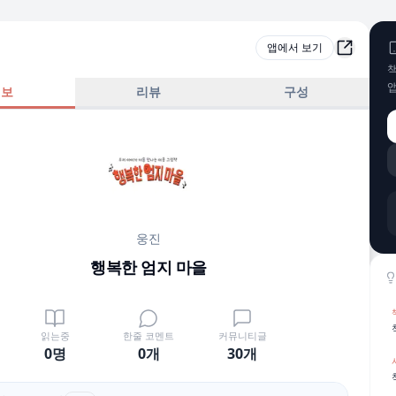
앱에서 보기
책
정보
리뷰
구성
웅진
행복한 엄지 마을
읽는중
한줄 코멘트
커뮤니티글
0명
0
개
30
개