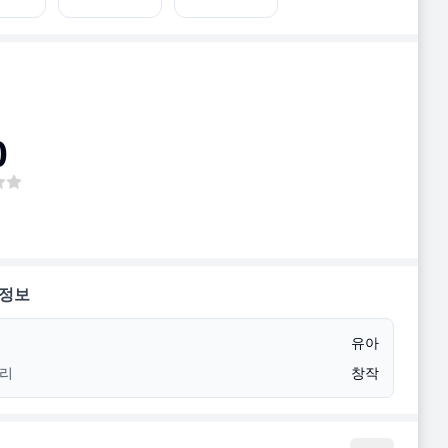
0
 정보
유아
리
창작