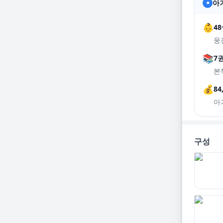
아기
✦
👶
4
웅
📚
7
본
💰
84
아
구성