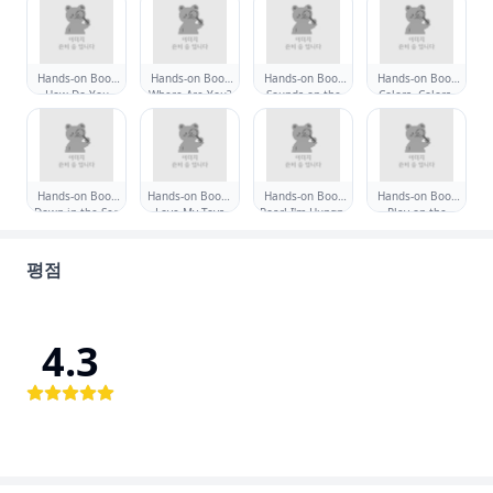
Hands-on Book
Hands-on Book
Hands-on Book
Hands-on Book
How Do You
Where Are You?
Sounds on the
Colors, Colors,
Feel?
Farm
Everywhere
Hands-on Book
Hands-on Book I
Hands-on Book
Hands-on Book
Down in the Sea
Love My Toys
Roar! I'm Hungry
Play on the
Playground
평점
4.3