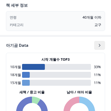
책 세부 정보
연령
40개월 이하
카테고리
교구
아기곰 Data
시작 개월수 TOP3
10
개월
33
%
18
개월
11
%
15
개월
11
%
새책 / 중고 비율
남아 / 여아 비율