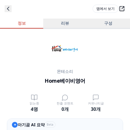
앱에서 보기
정보
리뷰
구성
몬테소리
Home베이비영어
읽는중
한줄 코멘트
커뮤니티글
4명
0
개
30
개
아기곰 AI 요약
✦
Beta