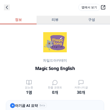
앱에서 보기
정보
리뷰
구성
차일드아카데미
Magic Song English
읽는중
한줄 코멘트
커뮤니티글
1명
0
개
30
개
아기곰 AI 요약
✦
Beta