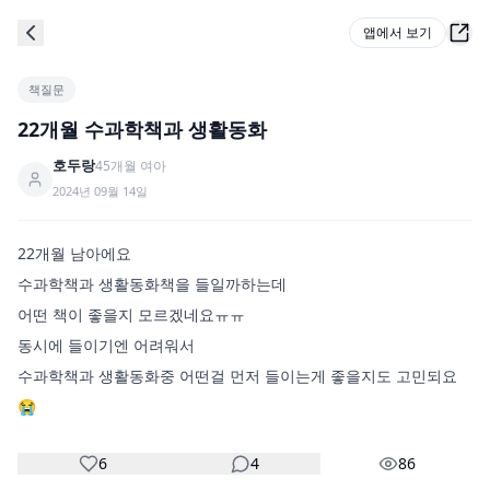
앱에서 보기
책질문
22개월 수과학책과 생활동화
호두랑
45
개월
여아
2024년 09월 14일
22개월 남아에요

수과학책과 생활동화책을 들일까하는데

어떤 책이 좋을지 모르겠네요ㅠㅠ

동시에 들이기엔 어려워서 

수과학책과 생활동화중 어떤걸 먼저 들이는게 좋을지도 고민되요
😭 
6
4
86