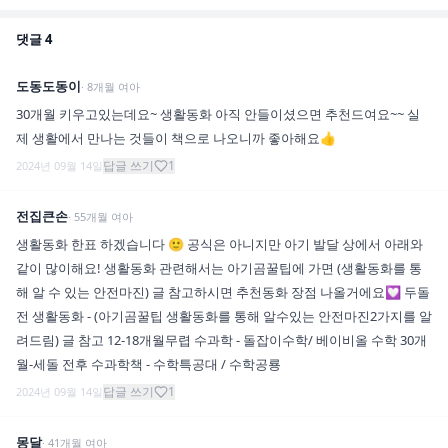
댓글
4
도동도동이
·
8
개월
여아
30개월 키우고있는데요~ 생활동화 아직 안들이셨으면 추천드여요~~ 실
제 생활에서 만나는 것들이 책으로 나오니까 좋아해요👍
답글 쓰기
1
2024년 09월 14일
전집큰손
·
55
개월
여아
생활동화 한표 하겠습니다 🙂 공식은 아니지만 아기 발달 상에서 아래와
같이 많이해요! 생활동화 관련해서는 아기곰꿀팁에 가면 (생활동화를 통
해 알 수 있는 안전마진) 글 참고하시면 추천동화 장점 나올거에요💟 두돌
전 생활동화 - (아기곰꿀팁 생활동화를 통해 알수있는 안전마진2가지를 알
려드림) 글 참고 12-18개월무렵 수과학 - 돌잡이수학/ 베이비올 수학 30개
월-세돌 전후 수과학책 - 수학특공대 / 수학공룡
답글 쓰기
1
2024년 09월 14일
몽달
·
41
개월
여아