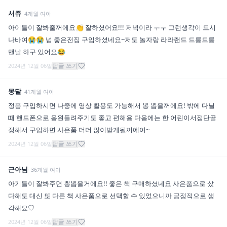
서쥬
·
4
개월
여아
아이들이 잘봐줄꺼에요👏 잘하셨어요!!! 저녁이라 ㅜㅜ 그런생각이 드시
나바여😭😭 넘 좋은전집 구입하셨네요~저도 놀자랑 라라랜드 드릉드릉
맨날 하구 있어요😂
답글 쓰기
2024년 12월 06일
몽달
·
41
개월
여아
정품 구입하시면 나중에 영상 활용도 가능해서 뽕 뽑을꺼에요! 밖에 다닐
때 핸드폰으로 음원들려주기도 좋고 편해용 다음에는 한 어린이서점단골
정해서 구입하면 사은품 더더 많이받게될꺼에여~
답글 쓰기
2024년 12월 06일
근아님
·
36
개월
여아
아기들이 잘봐주면 뽕뽑을거에요!! 좋은 책 구매하셨네요 사은품으로 샀
다해도 대신 또 다른 책 사은품으로 선택할 수 있었으니까 긍정적으로 생
각해요♡
답글 쓰기
2024년 12월 06일