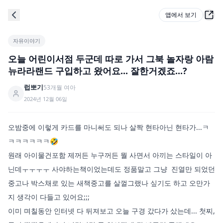
앱에서 보기
자유이야기
오늘 어린이서점 두군데 따로 가서 그북 놀자랑 아람
뉴라라랜드 구입하고 왔어요... 잘한거겠죠...?
럽뽀기
53
개월
여아
2024년 12월 06일
오밤중에 이렇게 카드를 마니써도 되나 살짝 현타아닌 현타가...ㅋ
ㅋㅋㅋㅋㅋㅋ🤣

원래 아이물건포함 제꺼든 누구꺼든 뭘 사면서 아끼는 스타일이 아
닌데ㅜㅜㅜㅜ 사야하는책이었는데도 정품말고 그냥  진열만 되었던 
중고나 박스채로 있는 새책중고를 살껄그랬나 싶기도 하고 오만가
지 생각이 다들고 있어요;;;

이미 며칠동안 인터넷 다 뒤져보고 오늘 구경 갔다가 샀는데... 첫찌,