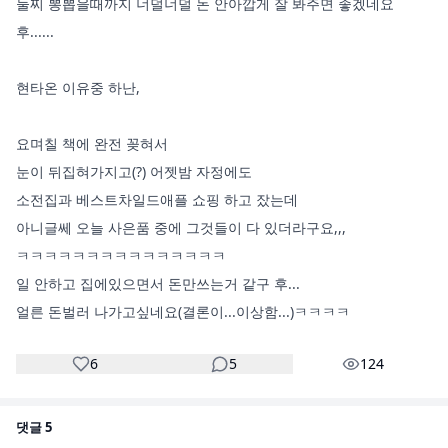
둘찌 뽕뽑을때까지 너덜너덜 돈 안아깝게 잘 봐주면 좋겠네요 
후......

현타온 이유중 하난, 

요며칠 책에 완전 꽂혀서 

눈이 뒤집혀가지고(?) 어젯밤 자정에도 

소전집과 베스트차일드애플 쇼핑 하고 잤는데

아니글쎄 오늘 사은품 중에 그것들이 다 있더라구요,,,

ㅋㅋㅋㅋㅋㅋㅋㅋㅋㅋㅋㅋㅋㅋㅋ

일 안하고 집에있으면서 돈만쓰는거 같구 후...

얼른 돈벌러 나가고싶네요(결론이...이상함...)ㅋㅋㅋㅋ
6
5
124
댓글
5