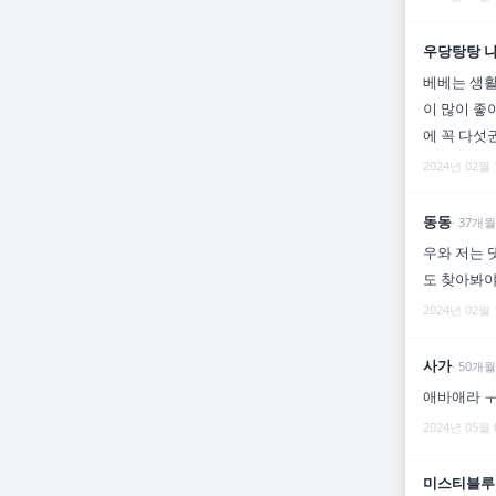
우당탕탕 
베베는 생활
이 많이 좋
에 꼭 다섯
2024년 02월
동동
·
37
개월
우와 저는 
도 찾아봐
2024년 02월
사가
·
50
개월
애바애라 ㅜ
2024년 05월
미스티블루