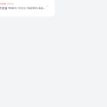
연령별 가이드
연령별 책육아 가이드: 0세부터 4세까지 어떻게 다를까?