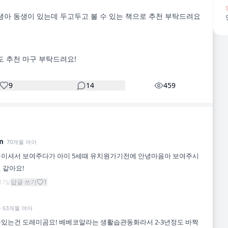
생아 동생이 있는데 두고두고 볼 수 있는 책으로 추천 부탁드려요
9
14
459
m
·
70
개월
여아
들이셔서 보여주다가 아이 5세때 유치원가기전에 안녕마음아 보여주시
 같아요!
답글 쓰기
1
 17일
·
63
개월
여아
있는건 도레미곰요! 베베코알라는 생활습관동화라서 2-3년정도 바짝