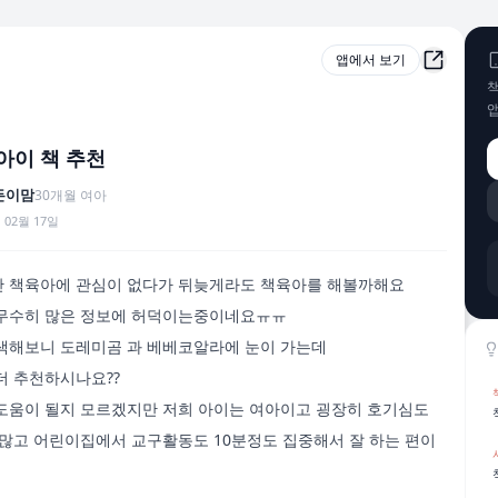
앱에서 보기
책
 아이 책 추천
든이맘
30
개월
여아
 02월 17일
 책육아에 관심이 없다가 뒤늦게라도 책육아를 해볼까해요

무수히 많은 정보에 허덕이는중이네요ㅠㅠ

색해보니 도레미곰 과 베베코알라에 눈이 가는데

 추천하시나요??

도움이 될지 모르겠지만 저희 아이는 여아이고 굉장히 호기심도 
 많고 어린이집에서 교구활동도 10분정도 집중해서 잘 하는 편이