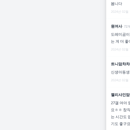
봅니다
2024년 02월
원여사
·
72
도레미곰이요
는 게 더 
2024년 02월
트니맘챠챠
신생아동생
2024년 02월
젤리샤인맘
27갤 여아
요ㅎㅎ 창작
는 시간도 
기도 좋구