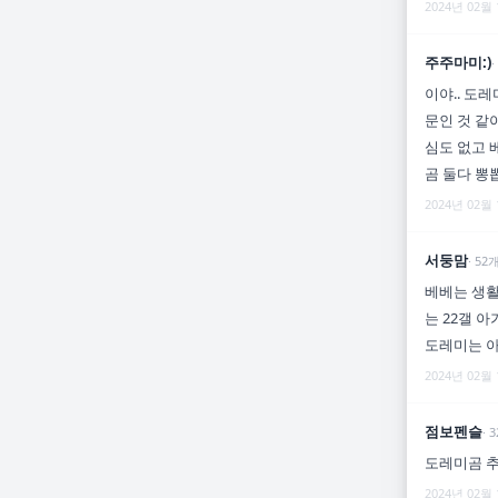
2024년 02월
주주마미:)
·
이야.. 도
문인 것 같
심도 없고
곰 둘다 뽕뽑
2024년 02월
서둥맘
·
52
베베는 생활
는 22갤 
도레미는 
2024년 02월
점보펜슬
·
3
도레미곰 
2024년 02월