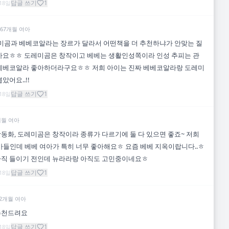
답글 쓰기
1
 18일
67
개월
여아
레미곰과 베베코알라는 장르가 달라서 어떤책을 더 추천하냐가 안맞는 질
아요ㅎㅎ 도레미곰은 창작이고 베베는 생활인성쪽이라 인성 추피는 관
 베베코알라 좋아하더라구요ㅎㅎ 저희 아이는 진짜 베베코알라랑 도레미
았어요..!!
답글 쓰기
1
 18일
개월
여아
동화, 도레미곰은 창작이라 종류가 다르기에 둘 다 있으면 좋죠~ 저희
아가들인데 베베 여아가 특히 너무 좋아해요ㅎ 요즘 베베 지옥이랍니다..ㅎ
아직 들이기 전인데 뉴라라랑 아직도 고민중이네요ㅎ
답글 쓰기
1
 18일
2
개월
여아
추천드려요
답글 쓰기
1
 18일