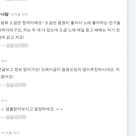
나나맘
·
53
개월
여아
동화 도곰은 창작이예요~ 도곰은 음원이 좋아서 노래 좋아하는 친구들
아하더라구요, 저는 두 개 다 있는데 도곰 노래 매일 듣고 베베는 자기 전
권씩 앍고 자요!
답글 쓰기
1
 18일
여아
댓글보고 정보 얻어가요! 도레미곰이 음원도있어 많이추천하시네요. 저
야겠어요!
답글 쓰기
 18일
여아
ㅜ 샘플받아보시고 결정하세요. ㅜㅜ
답글 쓰기
 06일
·
61
개월
여아