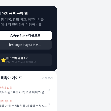
아기곰 책육아 앱
장 기록, 전집 비교, 커뮤니티를
앱에서 더 편리하게 이용하세요
App Store 다운로드
Google Play 다운로드
앱스토어 평점 4.7
⭐
10만 명의 부모가 함께해요
책육아 가이드
전체보기
책육아 입문
책육아란? 부모가 책으로 아이와 관계를 만드는 방법
시작 가이드
책육아 하는 법: 처음 시작하는 부모를 위한 5단계