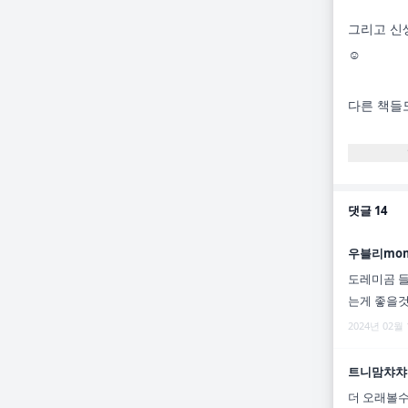
그리고 신
☺️

댓글
14
우블리mo
도레미곰 
는게 좋을것
2024년 02월
트니맘챠챠
더 오래볼수