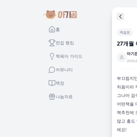
홈
책질문
전집 랭킹
27개월
아기
책육아 가이드
2024년
커뮤니티
부끄럽지만
책장
처음이라 
그나마 검
나눔자료
어떤책을 더
책추천에 
많고 흥도
에요!
