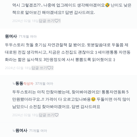
역시 그렇겠죠??.. 나중에 업그레이드 생각해야겠어요🤣 난이도 낮은
책으로 알아보긴 해야겠네요!! 답변 감사드려요.
답글 쓰기
1
2024년 02월 18일
원여사
·
71
개월
여아
두두스토리 첫돌 호기심 자연관찰책 잘 봤어요. 윗분말씀대로 두돌쯤 제
대로된 전집 생각하시고, 지금은 소전집도 괜찮아요 :) 세이펜통통 자연동
화라는 짧은 실사책도 3만원정도에 사서 뽕뽑도록 읽어줬어요 :)
답글 쓰기
2
2024년 02월 18일
동동
↳
작성자
·
37
개월
여아
두두스토리는 아직 안찾아봤는데, 찾아봐야겠어요! 통통자연동화 5
만원됐더라구요..!! 가격이 다 오르고있나봐용🥹 두돌이면 아직 많이
남았으니 소전집 찾아봐야겠어요. 답변 감사드려요
답글 쓰기
2024년 02월 18일
원여사
↳
·
71
개월
여아