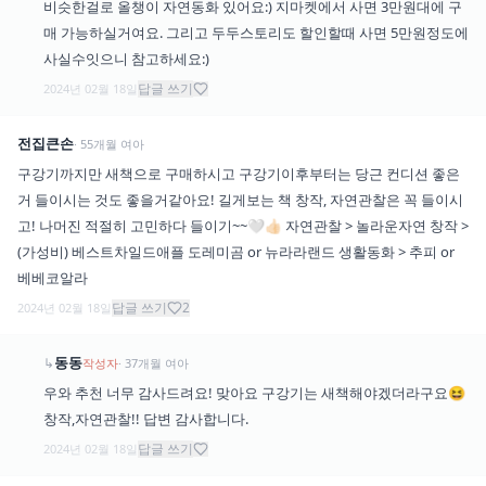
비슷한걸로 올챙이 자연동화 있어요:) 지마켓에서 사면 3만원대에 구
매 가능하실거여요. 그리고 두두스토리도 할인할때 사면 5만원정도에
사실수잇으니 참고하세요:)
답글 쓰기
2024년 02월 18일
전집큰손
·
55
개월
여아
구강기까지만 새책으로 구매하시고 구강기이후부터는 당근 컨디션 좋은
거 들이시는 것도 좋을거같아요! 길게보는 책 창작, 자연관찰은 꼭 들이시
고! 나머진 적절히 고민하다 들이기~~🤍👍🏻 자연관찰 > 놀라운자연 창작 >
(가성비) 베스트차일드애플 도레미곰 or 뉴라라랜드 생활동화 > 추피 or
베베코알라
답글 쓰기
2
2024년 02월 18일
동동
↳
작성자
·
37
개월
여아
우와 추천 너무 감사드려요! 맞아요 구강기는 새책해야겠더라구요😆
창작,자연관찰!! 답변 감사합니다.
답글 쓰기
2024년 02월 18일