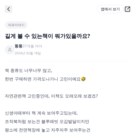
앱에서 보기
자유이야기
길게 볼 수 있는책이 뭐가있을까요?
동동
37
개월
여아
2024년 02월 18일
책 종류도 너무너무 많고, 

한번 구매하면 가격도나가니 고민이예요🤣

자연관련책 고민중인데, 이책도 오래오래 보겠죠?

신생아때부터 책 계속 보여주고있는데,

조작북처럼 보는건 블루래빗 오감발달이지만

평소에 전면책장에 놓고 자주자주 보여주는건
