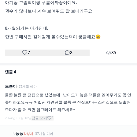
아기똥 그림책이랑 푸름이까꿍이예요.

권수가 많다보니 계속 보여줘도 잘 보더라구요! 

8개월되가는 아가인데, 

한번 구매하면 길게길게 볼수있는책이 궁금해요😄
7
8
85
댓글
4
도룡이
·
72
개월
여아
돌쯤 볼륨 큰 전집으로 샀었는데.. 난이도가 높은 책들은 읽어주기도 쫌 안
좋더라고요ㅠㅠ 어릴땐 자연관찰 볼륨 큰 전집보다는 소전집으로 노출해
주다가 좀 더 크면 업그레이드 해주세요~
답글 쓰기
3
2024년 02월 18일
동동
↳
작성자
·
37
개월
여아