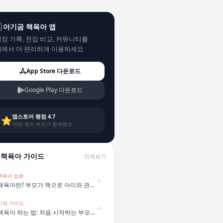
아기곰 책육아 앱
장 기록, 전집 비교, 커뮤니티를
앱에서 더 편리하게 이용하세요
App Store 다운로드
Google Play 다운로드
앱스토어 평점 4.7
⭐
10만 명의 부모가 함께해요
책육아 가이드
전체보기
책육아 입문
책육아란? 부모가 책으로 아이와 관계를 만드는 방법
시작 가이드
책육아 하는 법: 처음 시작하는 부모를 위한 5단계