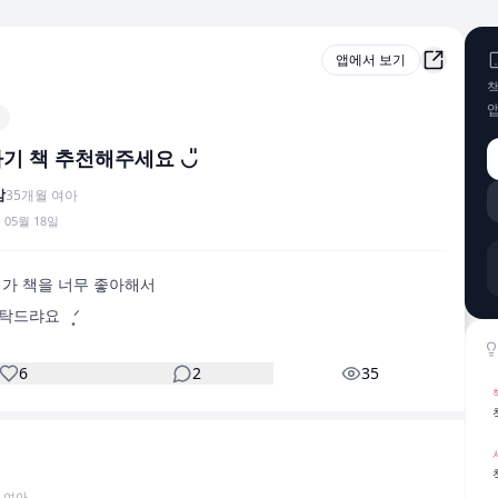
앱에서 보기
책
아기 책 추천해주세요 ◡̎
맘
35
개월
여아
 05월 18일
가 책을 너무 좋아해서

드랴요   ͙ᐟ 
6
2
35
여아