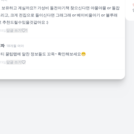
 보유하고 계실까요?! 가성비 돌전아기책 찾으신다면 야물야물 or 돌잡
리고, 크게 전집으로 들이신다면 그래그래 or 베이비올아기 or 블루래
다로 추천드릴수있을것같아요 :)
답글 쓰기
1
 18일
영자
·
18
개월
여아
티 꿀팁탭에 알찬 정보들도 꼬옥~ 확인해보세요😁
답글 쓰기
 19일