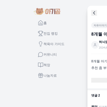
홈
자유이야기
전집 랭킹
8개월 
혀늬
책육아 가이드
2024년
커뮤니티
8개월 아기
책장
추천 좀 부탁
나눔자료
댓글
2
몽달
·
41
개월