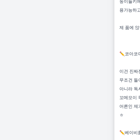
둥이들키에
용가능하고
제 품에 
✏️코아코
이건 진짜
무조건 들
아니라 독
꼬메모이 
어른인 제
ㅎ

✏️베이비룸