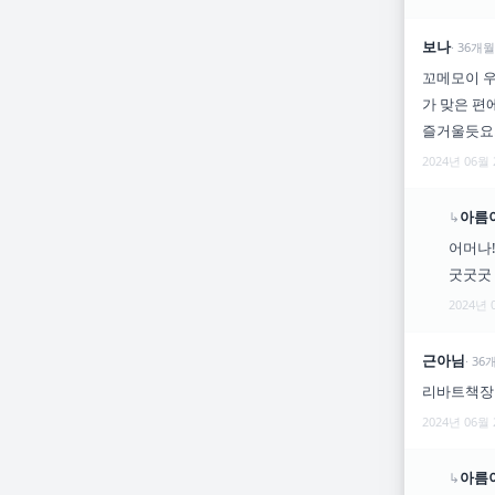
보나
·
36
개월
꼬메모이 우
가 맞은 편
즐거울듯요!
2024년 06월
아름
↳
어머나
굿굿굿
2024년 
근아님
·
36
리바트책장 
2024년 06월
아름
↳