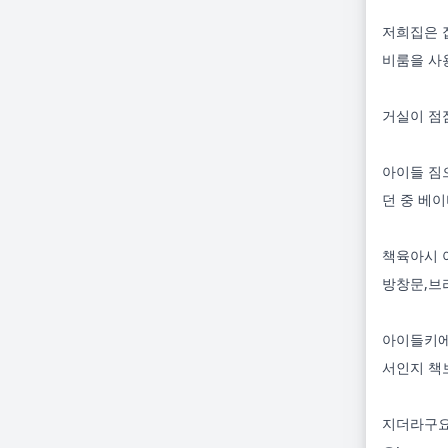
저희집은 
비룸을 사
거실이 점점
아이들 짐
던 중 베
책육아시 
방창문,브
아이들키에
서인지 책
지더라구요