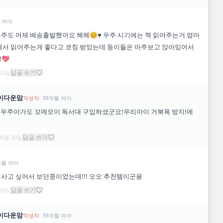
여아
주도 어제 배송출발했어요 헤헤😊♥️ 우주 시기에는 책 읽어주는거 엄마
에서 읽어주는게 좋다고 코칭 받았는데 둥이들은 마주보고 앉아있어서
💖
답글 쓰기
 20일
이다운맘
작성자
·
39
개월
여아
!우주아가도 꼬메모이 독서대 구입하셨군요!우리아이 거북목 방지!에
답글 쓰기
06월 20일
개월
여아
사고 싶어서 보던중이었는데!!! 오오 추천템이군용
답글 쓰기
 20일
이다운맘
작성자
·
39
개월
여아