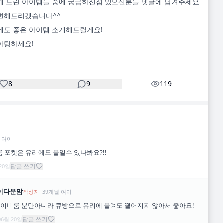
해 드린 아이템들 중에 궁금하신점 있으신분들 댓글에 남겨주세요 
변해드리겠습니다^^

에도 좋은 아이템 소개해드릴게요!

아팅하세요!

8
9
119
여아
룸 포켓은 유리에도 붙일수 있나봐요?!!
답글 쓰기
 20일
이다운맘
작성자
·
39
개월
여아
베이비룸 뿐만아니라 큐방으로 유리에 붙여도 떨어지지 않아서 좋아요!
답글 쓰기
06월 20일