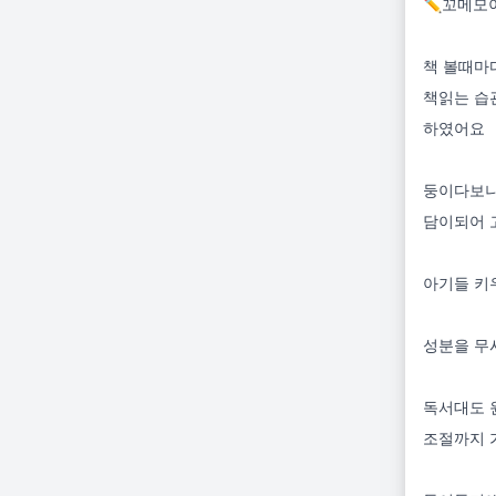
✏️꼬메모이
책 볼때마
책읽는 습
하였어요

둥이다보니
담이되어 
아기들 키
성분을 무
독서대도 
조절까지 