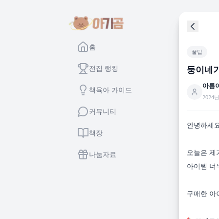
홈
꿀팁
전집 랭킹
둥이네가
아름
책육아 가이드
2024년
커뮤니티
안녕하세요
책장
오늘은 제
나눔자료
아이템 너
구매한 아이