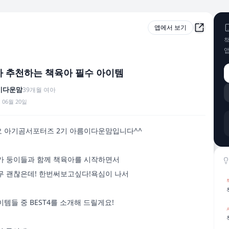
앱에서 보기
책
 추천하는 책육아 필수 아이템
이다운맘
39
개월
여아
 06월 20일
 아기곰서포터즈 2기 아름이다운맘입니다^^

가 둥이들과 함께 책육아를 시작하면서

무 괜찮은데! 한번써보고싶다!욕심이 나서

템들 중 BEST4를 소개해 드릴게요!
