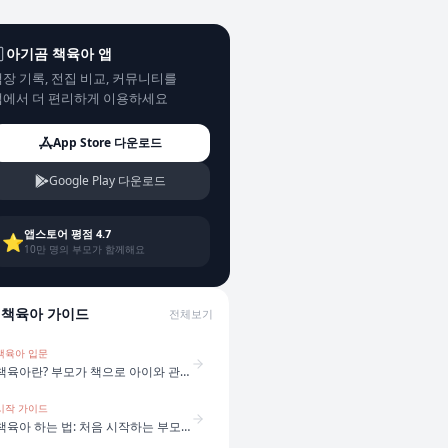
아기곰 책육아 앱
장 기록, 전집 비교, 커뮤니티를
앱에서 더 편리하게 이용하세요
App Store 다운로드
Google Play 다운로드
앱스토어 평점 4.7
⭐
10만 명의 부모가 함께해요
책육아 가이드
전체보기
책육아 입문
책육아란? 부모가 책으로 아이와 관계를 만드는 방법
시작 가이드
책육아 하는 법: 처음 시작하는 부모를 위한 5단계