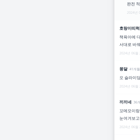
완전 
2024년 
호랑이띠럭
책육아에 다
서대로 바
2024년 06월
몽달
·
41
개월
오 슬라이딩
2024년 06월
끼끼네
·
36
꼬메모이랑 
눈여겨보고
2024년 06월