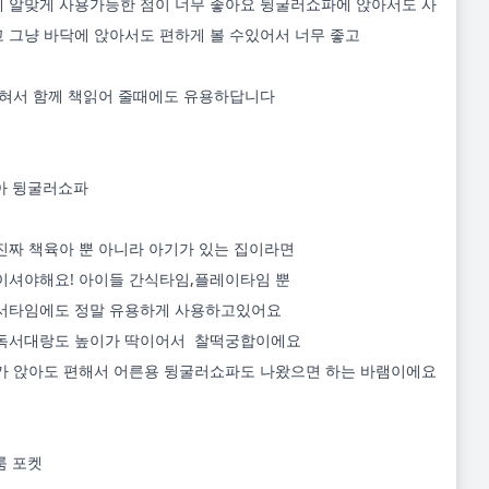
 알맞게 사용가능한 점이 너무 좋아요 뒹굴러쇼파에 앉아서도 사
 그냥 바닥에 앉아서도 편하게 볼 수있어서 너무 좋고

앉혀서 함께 책읽어 줄때에도 유용하답니다

아 뒹굴러쇼파

진짜 책육아 뿐 아니라 아기가 있는 집이라면

이셔야해요! 아이들 간식타임,플레이타임 뿐 

서타임에도 정말 유용하게 사용하고있어요

독서대랑도 높이가 딱이어서  찰떡궁합이에요

가 앉아도 편해서 어른용 뒹굴러쇼파도 나왔으면 하는 바램이에요
 포켓
