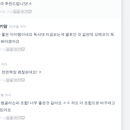
적극 추천드립니닷!ㅎ
답글 쓰기
06월 20일
키맘
·
53
개월
여아
 좋은 아이템이네요 독서대 지금보는게 별로인 것 같은데 꼬메모이 독
꿔봐야겠어요
답글 쓰기
 21일
여아
 전면책장 괜찮은데요! ㅎ
답글 쓰기
 21일
개월
여아
뒹굴러쇼파 조합! 너무 좋은것 같아요 ㅎㅎ 저도 이 조합으로 바꾸려고
있어요
답글 쓰기
 21일