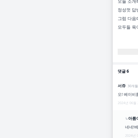
오늘 소개
정성껏 답
그럼 다음
모두들 육
댓글
6
서쥬
·
30
개월
오! 베이비
2024년 06월
아름
↳
네네!
2024년 