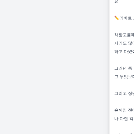
요!

✏️리바트
책장고를때
자리도 많
하고 다녔어
그러던 중
고 무엇보
그리고 장
손끼임 전
나 다칠 걱