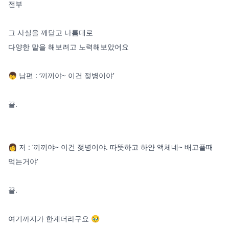
전부

그 사실을 깨닫고 나름대로 

다양한 말을 해보려고 노력해보았어요 

👦 남편 : ‘끼끼야~ 이건 젖병이야’ 

끝. 

👩 저 : ‘끼끼야~ 이건 젖병이야. 따뜻하고 하얀 액체네~ 배고플때 
먹는거야’

끝. 

여기까지가 한계더라구요 🥹
