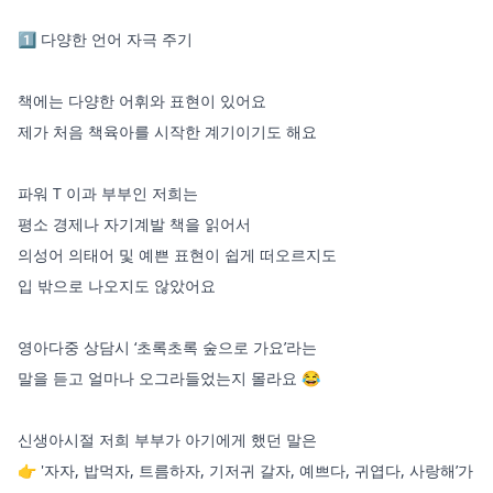
1️⃣ 다양한 언어 자극 주기

책에는 다양한 어휘와 표현이 있어요 

제가 처음 책육아를 시작한 계기이기도 해요

파워 T 이과 부부인 저희는 

평소 경제나 자기계발 책을 읽어서 

의성어 의태어 및 예쁜 표현이 쉽게 떠오르지도 

입 밖으로 나오지도 않았어요

영아다중 상담시 ‘초록초록 숲으로 가요’라는 

말을 듣고 얼마나 오그라들었는지 몰라요 😂

신생아시절 저희 부부가 아기에게 했던 말은

👉 '자자, 밥먹자, 트름하자, 기저귀 갈자, 예쁘다, 귀엽다, 사랑해’가 