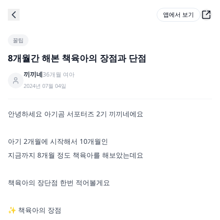
앱에서 보기
꿀팁
8개월간 해본 책육아의 장점과 단점
끼끼네
36
개월
여아
2024년 07월 04일
안녕하세요 아기곰 서포터즈 2기 끼끼네에요

아기 2개월에 시작해서 10개월인 

지금까지 8개월 정도 책육아를 해보았는데요

책육아의 장단점 한번 적어볼게요 

✨️ 책육아의 장점
