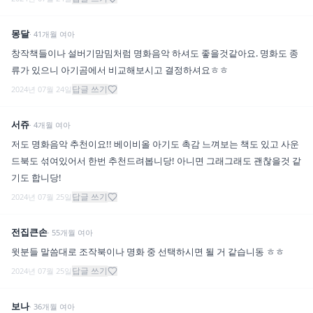
몽달
·
41
개월
여아
창작책들이나 설버기맘밈처럼 명화음악 하셔도 좋을것같아요. 명화도 종
류가 있으니 아기곰에서 비교해보시고 결정하셔요ㅎㅎ
답글 쓰기
2024년 07월 24일
서쥬
·
4
개월
여아
저도 명화음악 추천이요!! 베이비올 아기도 촉감 느껴보는 책도 있고 사운
드북도 섞여있어서 한번 추천드려봅니당! 아니면 그래그래도 괜찮을것 같
기도 합니당!
답글 쓰기
2024년 07월 25일
전집큰손
·
55
개월
여아
윗분들 말씀대로 조작북이나 명화 중 선택하시면 될 거 같습니동 ㅎㅎ
답글 쓰기
2024년 07월 25일
보나
·
36
개월
여아