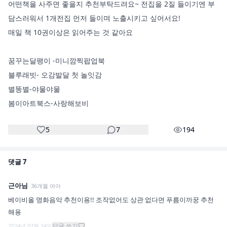
어떤책을 사주면 좋을지 추천부탁드려요~ 전집을 2질 들이기엔 부
담스러워서 1개전집 먼저 들이며 노출시키고 싶어서요! 

매일 책 10권이상은 읽어주는 것 같아요

꿈꾸는달팽이 -미니깜찍팝업북

블루래빗- 오감발달 첫 놀잇감

별똥별-야물야물

봄이아트북스-사랑해보비
5
7
194
댓글
7
근아님
·
36
개월
여아
베이비올 명화음악 추천이용!! 조작없어도 상관 없다면 푸름이까꿍 추천
해용
답글 쓰기
2024년 07월 24일