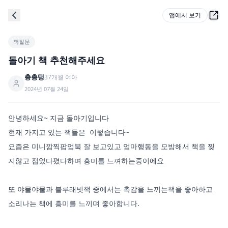
앱에서 보기
책질문
돌아기 책 추천해주세요
총총탱
37
개월
여아
2024년 07월 24일
안녕하세요~ 지금 돌아기입니다

현재 가지고 있는 책들은  이렇습니다~ 

요즘은 미니깜찍팝업북 잘 보고있고 엄마행동을 모방해서 책을 찢
지않고 접었다폈다하며 흥미를 느껴하는중이에요 

또 야물야물과 블루래빗책 중에서는 촉감을 느끼는책을 좋아하고 
소리나는 책에 흥미를 느끼며 좋아합니다. 
