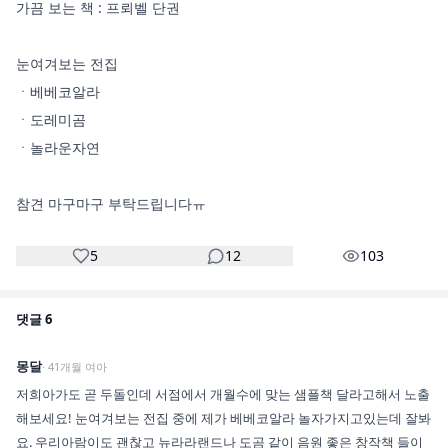
가끔 보는 책 : 프뢰벨 단권

눈여겨보는 전집

ㆍ베베코알라

ㆍ도레미곰

ㆍ놀라운자연

참견 마구마구 부탁드립니다ㅠ
5
12
103
댓글
6
몽달
·
41
개월
여아
저희아가도 곧 두돌인데 서점에서 개월수에 맞는 샘플책 달라고해서 노출
해보세요! 눈여겨보는 전집 중에 제가 베베코알라 놀자가지고있는데 잘봐
요. 우리아람이도 괜찮고 뉴라라랜드나 도곰 같이 음원 좋은 창작책 들이