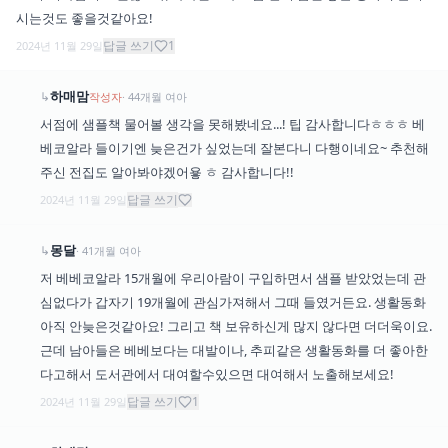
시는것도 좋을것같아요!
답글 쓰기
1
2024년 11월 29일
하매맘
↳
작성자
·
44
개월
여아
서점에 샘플책 물어볼 생각을 못해봤네요...! 팁 감사합니다ㅎㅎㅎ 베
베코알라 들이기엔 늦은건가 싶었는데 잘본다니 다행이네요~ 추천해
주신 전집도 알아봐야겠어욯 ㅎ 감사합니다!!
답글 쓰기
2024년 11월 29일
몽달
↳
·
41
개월
여아
저 베베코알라 15개월에 우리아람이 구입하면서 샘플 받았었는데 관
심없다가 갑자기 19개월에 관심가져해서 그때 들였거든요. 생활동화
아직 안늦은것같아요! 그리고 책 보유하신게 많지 않다면 더더욱이요.
근데 남아들은 베베보다는 대발이나, 추피같은 생활동화를 더 좋아한
다고해서 도서관에서 대여할수있으면 대여해서 노출해보세요!
답글 쓰기
1
2024년 11월 29일