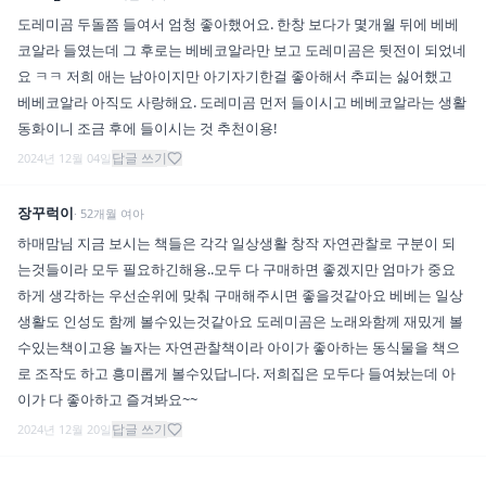
도레미곰 두돌쯤 들여서 엄청 좋아했어요. 한창 보다가 몇개월 뒤에 베베
코알라 들였는데 그 후로는 베베코알라만 보고 도레미곰은 뒷전이 되었네
요 ㅋㅋ 저희 애는 남아이지만 아기자기한걸 좋아해서 추피는 싫어했고
베베코알라 아직도 사랑해요. 도레미곰 먼저 들이시고 베베코알라는 생활
동화이니 조금 후에 들이시는 것 추천이용!
답글 쓰기
2024년 12월 04일
장꾸럭이
·
52
개월
여아
하매맘님 지금 보시는 책들은 각각 일상생활 창작 자연관찰로 구분이 되
는것들이라 모두 필요하긴해용..모두 다 구매하면 좋겠지만 엄마가 중요
하게 생각하는 우선순위에 맞춰 구매해주시면 좋을것같아요 베베는 일상
생활도 인성도 함께 볼수있는것같아요 도레미곰은 노래와함께 재밌게 볼
수있는책이고용 놀자는 자연관찰책이라 아이가 좋아하는 동식물을 책으
로 조작도 하고 흥미롭게 볼수있답니다. 저희집은 모두다 들여놨는데 아
이가 다 좋아하고 즐겨봐요~~
답글 쓰기
2024년 12월 20일