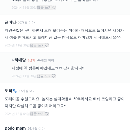
답글 쓰기
2024년 11월 30일
근아님
·
36
개월
여아
자연관찰은 구비하면서 오래 보여주는 책이라 처음으로 들이시면 서점가
서 샘플 받아보시고 도레미곰 같은 창작으로 재미있게 시작해보세요^^
답글 쓰기
2024년 11월 30일
하매맘
↳
작성자
·
44
개월
여아
서점에 꼭 방문해야겠네요ㅎㅎ 감사합니다!!
답글 쓰기
2024년 11월 30일
뽀삐🐾
·
47
개월
여아
도레미곰 추천드려요! 놀자는 실패확률이 50%라서요 베베 코알라고 좋아
하지만 확실히 도곰 좋아하더라고요~
답글 쓰기
2024년 12월 04일
Dodo_mom
·
26
개월
여아