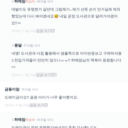
하매맘
↳
작성자
·
44
개월
여아
대발이도 유명한거 같던데 그림체가...제가 선뜻 손이 안가길래 제외
했었는데 다시 봐야겠네요😅 내일 곧장 도서관으로 달려가야겠어
요!!ㅆ
답글 쓰기
2024년 11월 29일
몽달
↳
·
41
개월
여아
네엥! 도서관과 서점 활용해서 샘플책으로 아이반응보고 구매하셔용
:) 전집가격들이 만만치 않으니ㅠㅠ!! 하매맘님의 책육아 응원합니댜
><
답글 쓰기
1
2024년 11월 29일
금동이맘
·
76
개월
여아
도레미곰이요!! 음원 아이가 너무 좋아했어요.
답글 쓰기
2024년 11월 29일
하매맘
↳
작성자
·
44
개월
여아
도레미곰이 정말 유명한가보네요!! 추천 감사합니다!