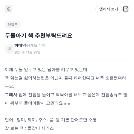
앱에서 보기
책질문
두돌아기 책 추천부탁드려요
하매맘
44
개월
여아
2024년 11월 29일
이제 두돌 앞두고 있는 남아를 키우고 있는데

책 읽는걸 싫어하는편은 아닌데 둘째 케어한다고 너무 소홀했더라
구요..

그래서 집에 전집을 들이고 책육아를 해보고 싶은데 전집종류도 많
아 뭐부터 들여야할지 고민되요ㅠㅠ

언어 : 엄마, 까까, 주스, 물. 등 기본 단어로만 소통

잘 보는 책 : 돌잡이 시리즈
