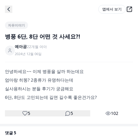
앱에서 보기
자유이야기
병풍 6단, 8단 어떤 것 사세요?!
예아공
22
개월
여아
2024년 12월 06일
안녕하세요~~ 이제 병풍을 살까 하는데요

엄마랑 히똥? 2종류가 유명하다는데

실사용하시는 분들 후기가 궁금해요

6단, 8단도 고민되는데 길면 길수록 좋은건가요?
5
5
102
댓글
5