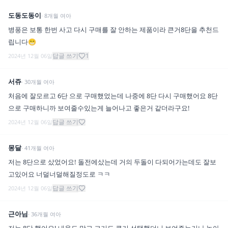
도동도동이
·
8
개월
여아
병풍은 보통 한번 사고 다시 구매를 잘 안하는 제품이라 큰거8단을 추천드
립니다😁
답글 쓰기
1
2024년 12월 06일
서쥬
·
30
개월
여아
처음에 잘모르고 6단 으로 구매했었는데 나중에 8단 다시 구매했어요 8단
으로 구매하니까 보여줄수있는게 늘어나고 좋은거 같더라구요!
답글 쓰기
2024년 12월 06일
몽달
·
41
개월
여아
저는 8단으로 샀었어요! 돌전에샀는데 거의 두돌이 다되어가는데도 잘보
고있어요 너덜너덜해질정도로 ㅋㅋ
답글 쓰기
2024년 12월 06일
근아님
·
36
개월
여아