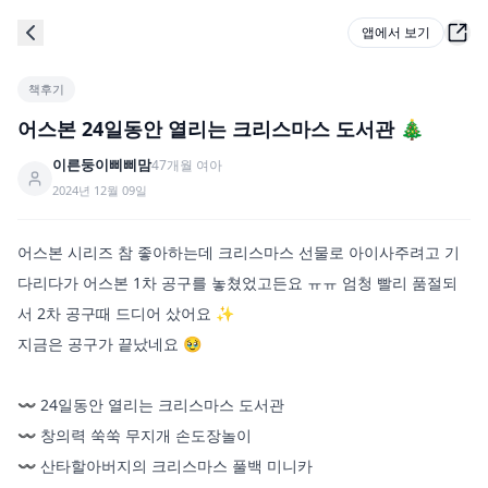
앱에서 보기
책후기
어스본 24일동안 열리는 크리스마스 도서관 🎄
이른둥이삐삐맘
47
개월
여아
2024년 12월 09일
어스본 시리즈 참 좋아하는데 크리스마스 선물로 아이사주려고 기
다리다가 어스본 1차 공구를 놓쳤었고든요 ㅠㅠ 엄청 빨리 품절되
서 2차 공구때 드디어 샀어요 ✨️

지금은 공구가 끝났네요 🥹

〰️ 24일동안 열리는 크리스마스 도서관

〰️ 창의력 쑥쑥 무지개 손도장놀이

〰️ 산타할아버지의 크리스마스 풀백 미니카
