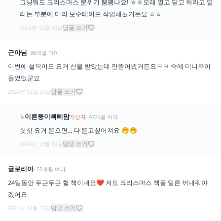
그냥둬도 크리스마스 분위기 뿜뿜나요! ㅎㅎ오래 열고 닫고 하라고 열
리는 부분에 미리 보수테이프 작업해뒀거든요 ㅎㅎ
답글 쓰기
2024년 12월 09일
근아님
·
36
개월
여아
이번에 설복이도 요거 선물 받았는데 안뜯어봤거든요ㅋㅋ 속에 미니북이
들었었군요
답글 쓰기
2024년 12월 09일
이른둥이삐삐맘
↳
작성자
·
47
개월
여아
핫핫 요거 뜯으면... 다 뜯고싶어져요 🤭🤭
답글 쓰기
2024년 12월 09일
글로리아
·
52
개월
여아
24일동안 두근두근 할 책이네요❤️ 저도 크리스마스 책을 얼른 꺼내줘야
겠어요
답글 쓰기
2024년 12월 10일