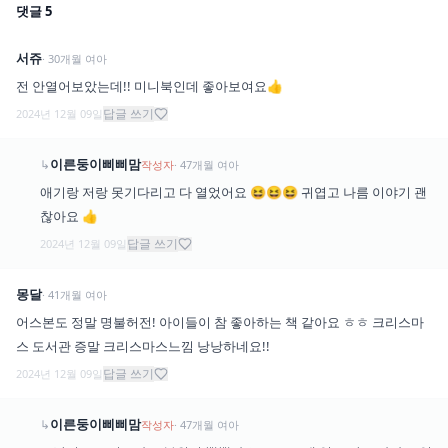
댓글
5
서쥬
·
30
개월
여아
전 안열어보았는데!! 미니북인데 좋아보여요👍
답글 쓰기
2024년 12월 09일
이른둥이삐삐맘
↳
작성자
·
47
개월
여아
애기랑 저랑 못기다리고 다 열었어요 😆😆😆 귀엽고 나름 이야기 괜
찮아요 👍
답글 쓰기
2024년 12월 09일
몽달
·
41
개월
여아
어스본도 정말 명불허전! 아이들이 참 좋아하는 책 같아요 ㅎㅎ 크리스마
스 도서관 증말 크리스마스느낌 낭낭하네요!!
답글 쓰기
2024년 12월 09일
이른둥이삐삐맘
↳
작성자
·
47
개월
여아