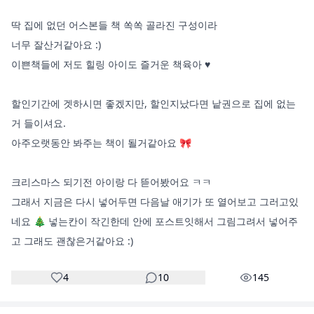
​딱 집에 없던 어스본들 책 쏙쏙 골라진 구성이라

너무 잘산거같아요 :)

이쁜책들에 저도 힐링 아이도 즐거운 책육아 ♥️

할인기간에 겟하시면 좋겠지만, 할인지났다면 낱권으로 집에 없는 
거 들이셔요.

아주오랫동안 봐주는 책이 될거같아요 🎀

크리스마스 되기전 아이랑 다 뜯어봤어요 ㅋㅋ

그래서 지금은 다시 넣어두면 다음날 애기가 또 열어보고 그러고있
네요 🎄 넣는칸이 작긴한데 안에 포스트잇해서 그림그려서 넣어주
고 그래도 괜찮은거같아요 :) 
4
10
145