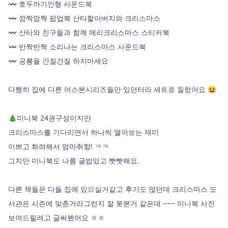
〰️ 호두까기인형 사운드북

〰️ 깜짝깜짝 팝업북 산타할아버지와 크리스마스

〰️ 산타와 친구들과 함께 메리크리스마스 스티커북

〰️ 반짝반짝 소리나는 크리스마스 사운드북

〰️ 공룡을 간질간질 하지마세요

다행히 집에 다른 어스본시리즈들만 있던터라 세트로 질렀어요 😆

🎄미니북 24권구성이지만

크리스마스를 기다리면서 하나씩 열어보는 재미 

이쁘고 화려해서 엄마취향! ㅋㅋ

그치만 미니북도 나름 글밥있고 빳빳해요.

다른 책들은 다들 집에 있으실거같고 후기도 많던데 크리스마스 도
서관은 시즌에 맞춘거라그런지 잘 못본거 같은데 ~~~ 미니북 사진 
보여드릴려고 글써봤어요 ㅎㅎ
