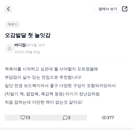
앱에서 보기
책후기
오감발달 첫 놀잇감
버디맘
44
개월
여아
2023년 09월 20일
책육아를 시작하고 싶은데 뭘 사야할지 모르겠을때

부담없이 살수 있는 전집으로 추천합니다!

일단 전권 보드북이어서 좋구 다양한 구성이 포함되어있어서

(치발기 책, 팝업북, 촉감책 등등) 아기가 장난감처럼

15
3
377