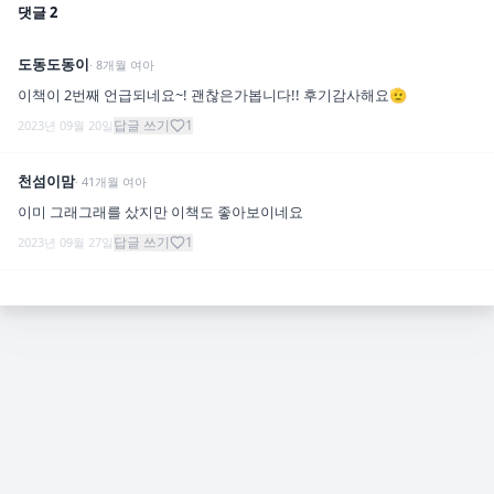
댓글
2
도동도동이
·
8
개월
여아
이책이 2번째 언급되네요~! 괜찮은가봅니다!! 후기감사해요🫡
답글 쓰기
1
2023년 09월 20일
천섬이맘
·
41
개월
여아
이미 그래그래를 샀지만 이책도 좋아보이네요
답글 쓰기
1
2023년 09월 27일