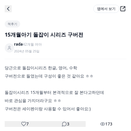
앱에서 보기
책후기
15개월아기 돌잡이 시리즈 구버전
rada
42
개월
여아
2024년 05월 25일
당근으로 돌잡이시리즈 한글, 영어, 수학

구버전으로 들였는데 구성이 좋은 것 같아요 ㅎㅎ

돌잡이시리즈 15개월부터 본격적으로 잘 본다고하던데

바로 관심을 가지더라구요 ㅎㅎ

구버전은 세이펜이랑 사용할 수 있어서 좋아요:)
7
3
173