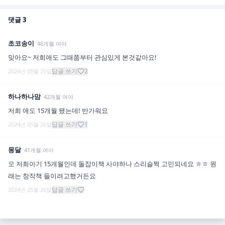
댓글
3
초코송이
·
46
개월
여아
맞아요~ 저희애도 그때쯤부터 관심있게 본것같아요!
답글 쓰기
2
2024년 05월 25일
하나하나맘
·
42
개월
여아
저희 애도 15개월 됐는데! 반가워요
답글 쓰기
1
2024년 05월 26일
몽달
·
41
개월
여아
오 저희아기 15개월인데 돌잡이책 사야하나 스리슬쩍 고민되네요 ㅎㅎ 원
래는 창작책 들이려고했거든요
답글 쓰기
2024년 05월 26일