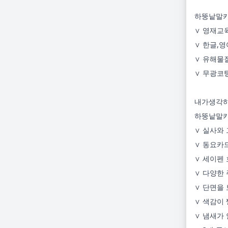
하뚱낱말카
∨ 영재교
∨ 한글,영
∨ 유해물질
∨ 무광코팅
내가생각하
하뚱낱말카
∨ 실사와 
∨ 동요카드
∨ 세이펜 
∨ 다양한 
∨ 단면을 
∨ 색감이 
∨ 냄새가 