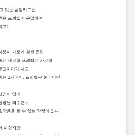
받은 프뢰벨이 유일하여

교!

하뚱이 가로가 훨씬 큰편

뚱은 세로형 프뢰벨은 가로형

무광차이가 나고

뚱은 3개국어, 프뢰벨은 한국어만

설명이 있어

설명을 해주면서

작용을 할 수 있는 장점이 있다

어 아쉽지만
